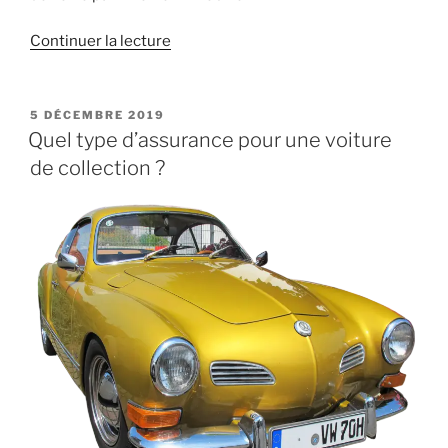
de
Continuer la lecture
« Qu’est-
ce
que
PUBLIÉ
5 DÉCEMBRE 2019
LE
la
Quel type d’assurance pour une voiture
valorisation
de collection ?
du
patrimoine
immobilier
? »