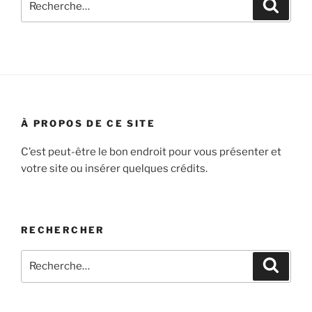
Recher
voiture
pour
de
:
collection
? »
À PROPOS DE CE SITE
C’est peut-être le bon endroit pour vous présenter et
votre site ou insérer quelques crédits.
RECHERCHER
Recherche
Recher
pour
: