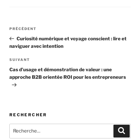
Navigation
Article
PRÉCÉDENT
de
précédent
Curiosité numérique et voyage conscient : lire et
l’article
naviguer avec intention
Article
SUIVANT
suivant
Cas d’usage et démonstration de valeur : une
approche B2B orientée ROI pour les entrepreneurs
RECHERCHER
Recherche
Recher
pour