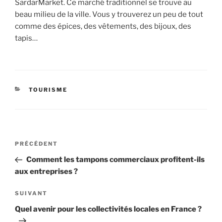
SardarMarket. Ce marché traditionnel se trouve au
beau milieu de la ville. Vous y trouverez un peu de tout
comme des épices, des vêtements, des bijoux, des
tapis…
CATÉGORIES
TOURISME
Navigation
Article
PRÉCÉDENT
de
précédent
Comment les tampons commerciaux profitent-ils
l’article
aux entreprises ?
Article
SUIVANT
suivant
Quel avenir pour les collectivités locales en France ?