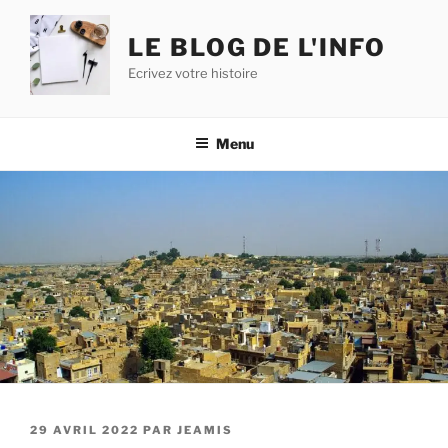
Aller
au
LE BLOG DE L'INFO
contenu
Ecrivez votre histoire
principal
Menu
PUBLIÉ
29 AVRIL 2022
PAR
JEAMIS
LE