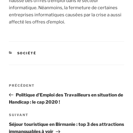
hausse des offres d’emploi dans le secteur
informatique. Néanmoins, la fermeture de certaines
entreprises informatiques causées par la crise a aussi
affecté les offres d’emploi.
CATÉGORIES
SOCIÉTÉ
Navigation
Article
PRÉCÉDENT
de
précédent
Politique d’Emploi des Travailleurs en situation de
l’article
Handicap : le cap 2020 !
Article
SUIVANT
suivant
Séjour touristique en Birmanie : top 3 des attractions
immanquables à voir