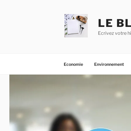
Aller
au
contenu
LE BL
principal
Ecrivez votre h
Economie
Environnement