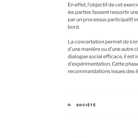
En effet, l’objectif de cet exer
les parties fassent ressortir u
par un processus participatif 
bord.
La concertation permet de s’en
d’une manière ou d’une autre ch
dialogue social efficace, il es
d’expérimentation. Cette phase
recommandations issues des 
CATÉGORIES
SOCIÉTÉ
Navigation