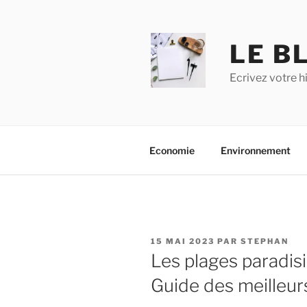
Aller
au
contenu
LE BL
principal
Ecrivez votre h
Economie
Environnement
PUBLIÉ
15 MAI 2023
PAR
STEPHAN
LE
Les plages paradis
Guide des meilleur