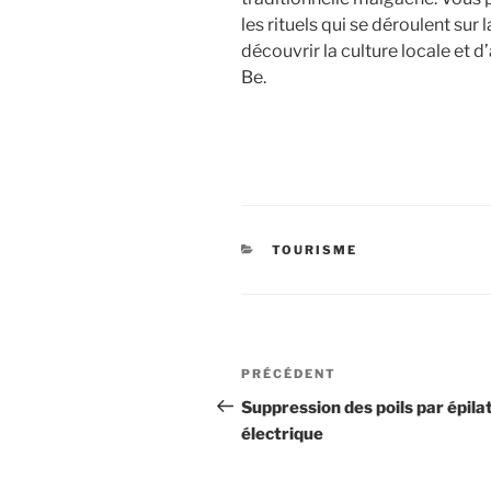
les rituels qui se déroulent sur
découvrir la culture locale et 
Be.
CATÉGORIES
TOURISME
Navigation
Article
PRÉCÉDENT
de
précédent
Suppression des poils par épila
électrique
l’article