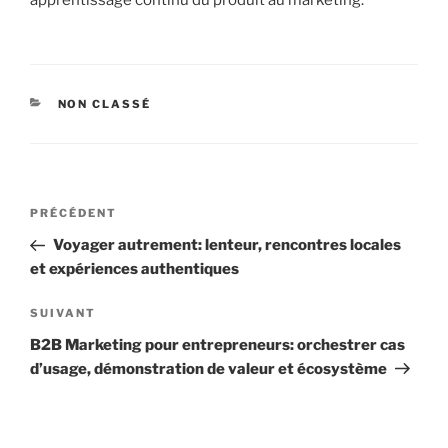
CATÉGORIES
NON CLASSÉ
Navigation
Article
PRÉCÉDENT
de
précédent
Voyager autrement: lenteur, rencontres locales
l’article
et expériences authentiques
Article
SUIVANT
suivant
B2B Marketing pour entrepreneurs: orchestrer cas
d’usage, démonstration de valeur et écosystème