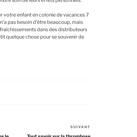
endre soin de leurs effets personnels.
r votre enfant en colonie de vacances 7
 n’a pas besoin d’être beaucoup, mais
afraîchissements dans des distributeurs
tit quelque chose pour se souvenir de
SUIVANT
Article
suivant
ns le
Tout savoir sur la thrombose