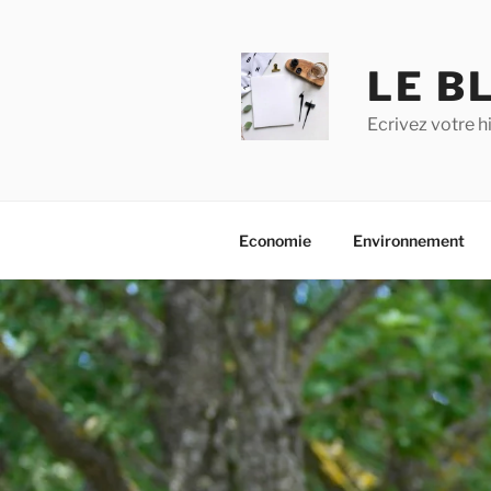
Aller
au
contenu
LE BL
principal
Ecrivez votre h
Economie
Environnement