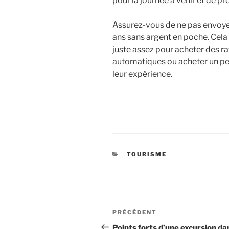
pour la journée à venir et de pr
Assurez-vous de ne pas envoye
ans sans argent en poche. Cela
juste assez pour acheter des r
automatiques ou acheter un pe
leur expérience.
CATÉGORIES
TOURISME
Navigation
Article
PRÉCÉDENT
de
précédent
Points forts d’une excursion da