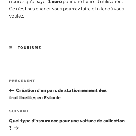
n’aurez qu’à payer
1 euro
pour une heure d’utilisation.
Ce n’est pas cher et vous pourrez faire et aller où vous
voulez.
CATÉGORIES
TOURISME
Navigation
Article
PRÉCÉDENT
de
précédent
Création d’un parc de stationnement des
l’article
trottinettes en Estonie
Article
SUIVANT
suivant
Quel type d’assurance pour une voiture de collection
?