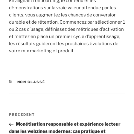
En alignant l’onboarding, le contenu et les
démonstrations sur la vraie valeur attendue par les
clients, vous augmentez les chances de conversion
durable et de rétention. Commencez par sélectionner 1
ou 2 cas d’usage, définissez des métriques d’activation
et mettez en place un premier cycle d’apprentissage;
les résultats guideront les prochaines évolutions de
votre mix marketing et produit.
CATÉGORIES
NON CLASSÉ
Navigation
Article
PRÉCÉDENT
de
précédent
Monétisation responsable et expérience lecteur
l’article
dans les webzines modernes: cas pratique et