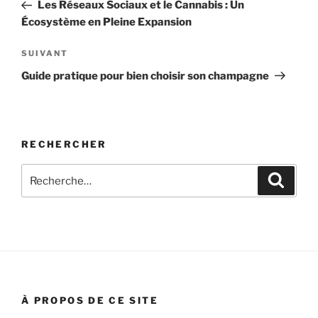
précédent
Les Réseaux Sociaux et le Cannabis : Un
l’article
Écosystème en Pleine Expansion
Article
SUIVANT
suivant
Guide pratique pour bien choisir son champagne
RECHERCHER
Recherche
Recher
pour
:
À PROPOS DE CE SITE