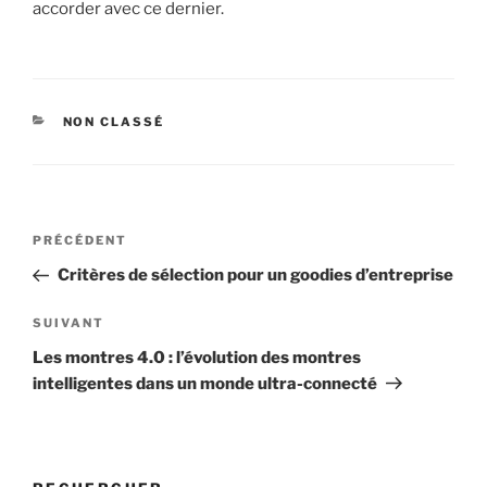
accorder avec ce dernier.
CATÉGORIES
NON CLASSÉ
Navigation
Article
PRÉCÉDENT
de
précédent
Critères de sélection pour un goodies d’entreprise
l’article
Article
SUIVANT
suivant
Les montres 4.0 : l’évolution des montres
intelligentes dans un monde ultra-connecté