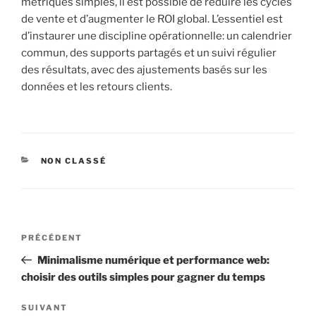
métriques simples, il est possible de réduire les cycles
de vente et d’augmenter le ROI global. L’essentiel est
d’instaurer une discipline opérationnelle: un calendrier
commun, des supports partagés et un suivi régulier
des résultats, avec des ajustements basés sur les
données et les retours clients.
CATÉGORIES
NON CLASSÉ
Navigation
Article
PRÉCÉDENT
de
précédent
Minimalisme numérique et performance web:
l’article
choisir des outils simples pour gagner du temps
Article
SUIVANT