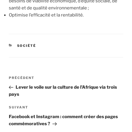
besoins de viabilité économique, d’équité sociale, de
santé et de qualité environnementale ;
Optimise l’efficacité et la rentabilité.
CATÉGORIES
SOCIÉTÉ
Navigation
Article
PRÉCÉDENT
de
précédent
Lever le voile sur la culture de l’Afrique via trois
l’article
pays
Article
SUIVANT
suivant
Facebook et Instagram : comment créer des pages
commémoratives ?