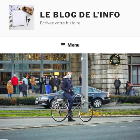
Aller
au
LE BLOG DE L'INFO
contenu
Ecrivez votre histoire
principal
Menu