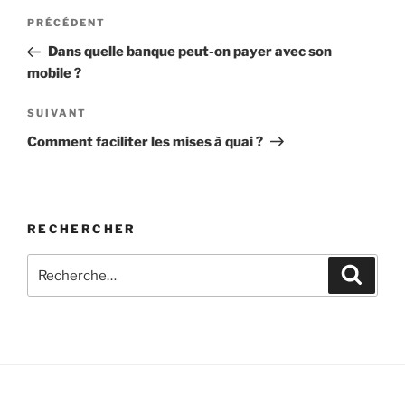
Navigation
Article
PRÉCÉDENT
de
précédent
Dans quelle banque peut-on payer avec son
l’article
mobile ?
Article
SUIVANT
suivant
Comment faciliter les mises à quai ?
RECHERCHER
Recherche
Recher
pour
: