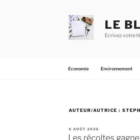
Aller
au
contenu
LE BL
principal
Ecrivez votre h
Economie
Environnement
AUTEUR/AUTRICE :
STEP
PUBLIÉ
6 AOÛT 2026
LE
Les récoltes gagnen