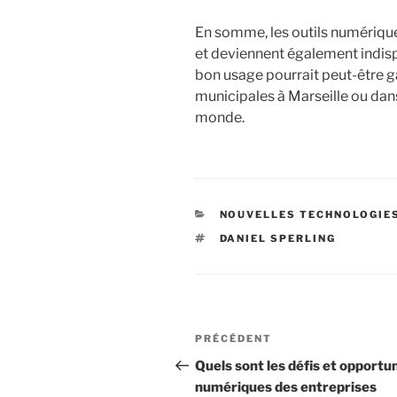
En somme, les outils numérique
et deviennent également indisp
bon usage pourrait peut-être ga
municipales à Marseille ou dans
monde.
CATÉGORIES
NOUVELLES TECHNOLOGIE
ÉTIQUETTES
DANIEL SPERLING
Navigation
Article
PRÉCÉDENT
de
précédent
Quels sont les défis et opportu
numériques des entreprises
l’article