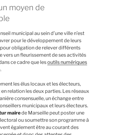
: un moyen de
ble
seil municipal au sein d’une ville n’est
uvrer pour le développement de leurs
pour obligation de relever différents
le vers un fleurissement de ses activités
t dans ce cadre que les
outils numériques
.
ement les élus locaux et les électeurs,
en relation les deux parties. Les réseaux
nière consensuelle, un échange entre
conseillers municipaux et leurs électeurs.
tur maire
de Marseille peut poster une
 électoral ou soumettre son programme à
euvent également être au courant des
concernée et donc des attentes des