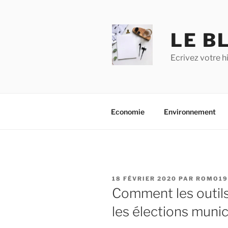
Aller
au
contenu
LE BL
principal
Ecrivez votre h
Economie
Environnement
PUBLIÉ
18 FÉVRIER 2020
PAR
ROMO19
LE
Comment les outil
les élections munic