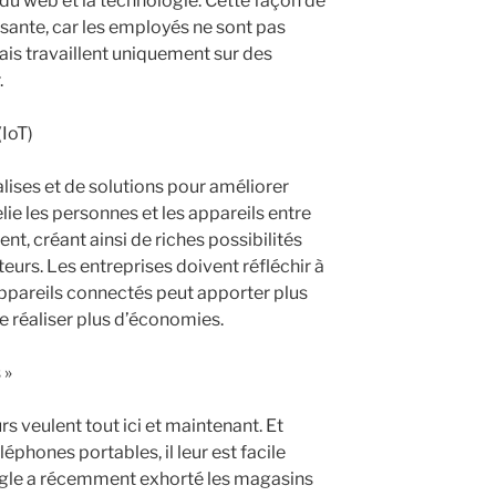
du web et la technologie. Cette façon de
aisante, car les employés ne sont pas
ais travaillent uniquement sur des
.
(IoT)
alises et de solutions pour améliorer
elie les personnes et les appareils entre
t, créant ainsi de riches possibilités
s. Les entreprises doivent réfléchir à
’appareils connectés peut apporter plus
ire réaliser plus d’économies.
 »
 veulent tout ici et maintenant. Et
léphones portables, il leur est facile
oogle a récemment exhorté les magasins