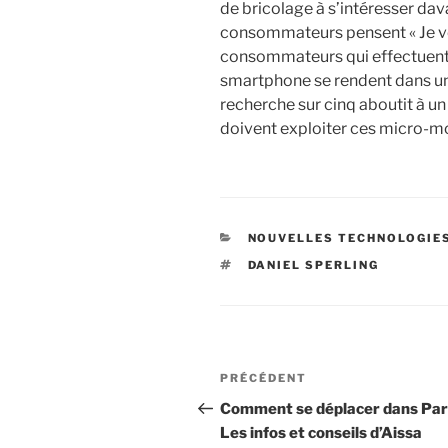
de bricolage à s’intéresser d
consommateurs pensent « Je ve
consommateurs qui effectuent 
smartphone se rendent dans un 
recherche sur cinq aboutit à un
doivent exploiter ces micro-mo
CATÉGORIES
NOUVELLES TECHNOLOGIE
ÉTIQUETTES
DANIEL SPERLING
Navigation
Article
PRÉCÉDENT
de
précédent
Comment se déplacer dans Pari
Les infos et conseils d’Aissa
l’article